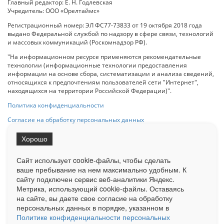
Главный редактор: Е. Н. Годлевская
Учредитель: ООО «Орелтаймс»
Регистрационный номер: ЭЛ ФС77-73833 от 19 октября 2018 года
выдано Федеральной службой по надзору в сфере связи, технологий
и массовых коммуникаций (Роскомнадзор РФ).
"На информационном ресурсе применяются рекомендательные
технологии (информационные технологии предоставления
информации на основе сбора, систематизации и анализа сведений,
относящихся к предпочтениям пользователей сети "Интернет",
находящихся на территории Российской Федерации)".
Политика конфиденциальности
Согласие на обработку персональных данных
Хорошо
При использовании любого материала с данного сайта гипер-ссылка
на Сетевое издание «ОрелТаймс» обязательна.
Сайт использует cookie-файлы, чтобы сделать
ваше пребывание на нем максимально удобным. К
cайту подключен сервис веб-аналитики Яндекс.
Ограниченная статистика посещаемости доступна на сайте
Метрика, использующий cookie-файлы. Оставаясь
Liveinternet.ru
. Подробная статистика для рекламодателей по запросу
у менеджера.
на сайте, вы даете свое согласие на обработку
персональных данных в порядке, указанном в
Реклама
Документы
О нас
Контакты
Политике конфиденциальности персональных