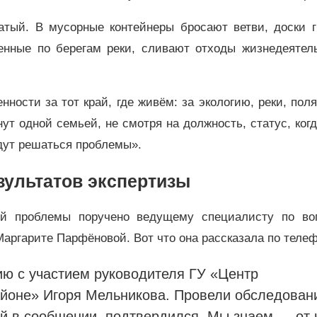
тый. В мусорные контейнеры бросают ветви, доски г
енные по берегам реки, сливают отходы жизнедеятель
нности за тот край, где живём: за экологию, реки, поля
нут одной семьей, не смотря на должность, статус, ког
удут решаться проблемы».
ультатов экспертизы
ой проблемы поручено
ведущему специалисту по во
Маргарите Парфёновой
.
Вот что она рассказала по теле
ю с участием руководителя Г
У «Центр
айоне» Игоря Мельникова. Провели обследован
ый в сообщении, подтвердился. Мы знаем — от 