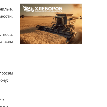
нилые,
ности,
, леса,
да всем
просам
фону:
ие
кого