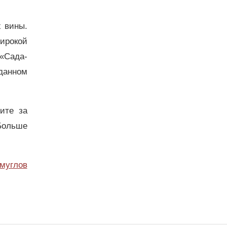
х вины.
ирокой
«Сада-
 данном
дите за
Больше
муглов