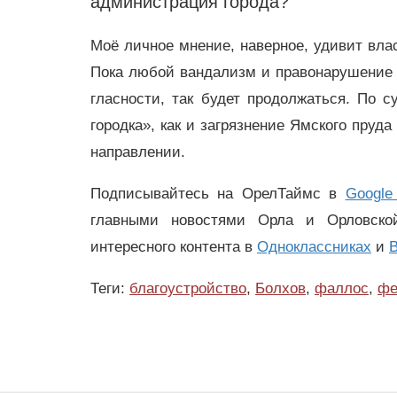
администрация города?
Моё личное мнение, наверное, удивит влас
Пока любой вандализм и правонарушение 
гласности, так будет продолжаться. По 
городка», как и загрязнение Ямского пруд
направлении.
Подписывайтесь на ОрелТаймс в
Google
главными новостями Орла и Орловск
интересного контента в
Одноклассниках
и
В
Теги:
благоустройство
,
Болхов
,
фаллос
,
фе