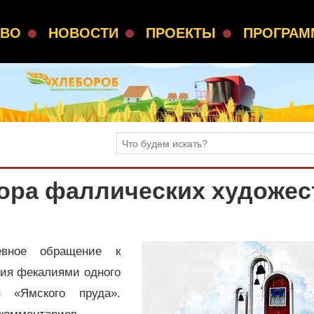
СВО
НОВОСТИ
ПРОЕКТЫ
ПРОГРА
тора фаллических художес
евное обращение к
ния фекалиями одного
 «Ямского пруда».