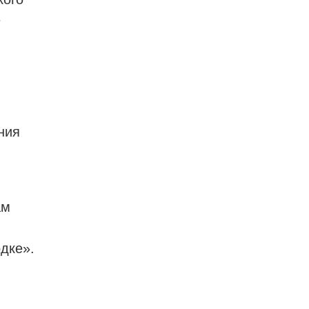
е
ния
ам
дке».