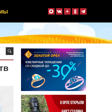
ММЫ
тв