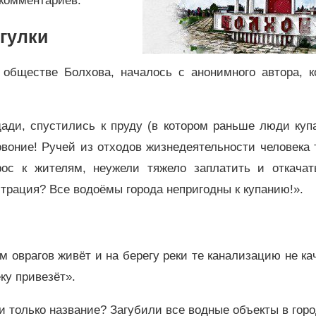
комментариев.
огулки
 обществе Болхова, началось с анонимного автора, к
ади, спустились к пруду (в котором раньше люди купа
воние! Ручей из отходов жизнедеятельности человека 
рос к жителям, неужели тяжело заплатить и откачат
трация? Все водоёмы города непригодны к купанию!».
м оврагов живёт и на берегу реки те канализацию не ка
ку привезёт».
ли только название? Загубили все водные объекты в горо