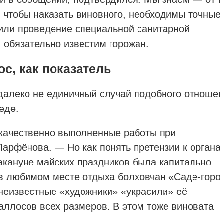
, чтобы наказать виновного, необходимы точны
чили проведение специальной санитарной
 обязательно известим горожан.
с, как показатель
далеко не единичный случай подобного отноше
еде.
екачественно выполненные работы при
Парфёнова. — Но как понять претензии к орган
акануне майских праздников была капитально
в любимом месте отдыха болховчан «Саде-горо
 неизвестные «художники» «украсили» её
ллосов всех размеров. В этом тоже виновата