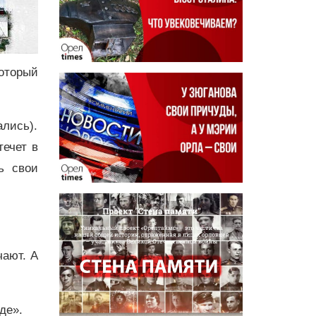
оторый
лись).
течет в
ь свои
чают. А
де».