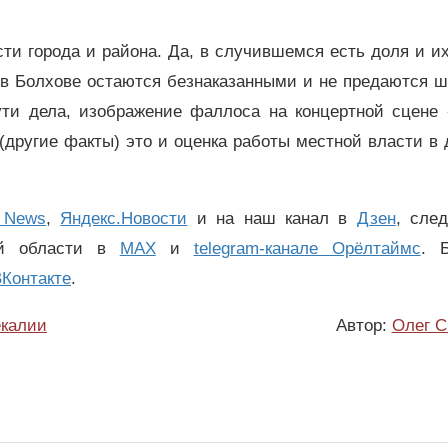
ти города и района. Да, в случившемся есть доля и и
в Болхове остаются безнаказанными и не предаются ш
сути дела, изображение фаллоса на концертной сцене 
а (другие факты) это и оценка работы местной власти в
 News
,
Яндекс.Новости
и на наш канал в
Дзен
, сле
ой области в
MAX
и
telegram-канале Орёлтаймс
. 
Контакте
.
калии
Автор:
Олег С