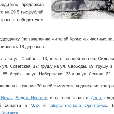
бедитель предложил
то на 29,5 тыс.рублей
тракт с победителем
дрядчику [по заявлению жителей Кром: как частных лиц
зировать 18 деревьев.
 ель по ул. Свободы, 13; шесть тополей по пер. Сидель
о ул. Советская, 17; грушу на ул. Свободы, 69; грушу и
а, 85; берёзы на ул. Набережная, 33 и на ул. Ленина, 22.
зведена в течение 30 дней с момента подписания контра
 News
,
Яндекс.Новости
и на наш канал в
Дзен
, сле
ой области в
MAX
и
telegram-канале Орёлтаймс
. 
Контакте
.