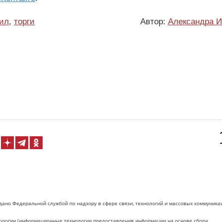
ил
,
торги
Автор:
Александра И
дано Федеральной службой по надзору в сфере связи, технологий и массовых коммуника
логии (информационные технологии предоставления информации на основе сбора,