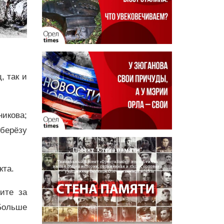
, так и
никова;
 берёзу
кта.
дите за
Больше