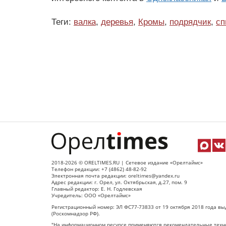
Теги:
валка
,
деревья
,
Кромы
,
подрядчик
,
сп
2018-2026 © ORELTIMES.RU | Сетевое издание «Орелтаймс»
Телефон редакции: +7 (4862) 48-82-92
Электронная почта редакции: oreltimes@yandex.ru
Адрес редакции: г. Орел, ул. Октябрьская, д.27, пом. 9
Главный редактор: Е. Н. Годлевская
Учредитель: ООО «Орелтаймс»
Регистрационный номер: ЭЛ ФС77-73833 от 19 октября 2018 года вы
(Роскомнадзор РФ).
"На информационном ресурсе применяются рекомендательные техно