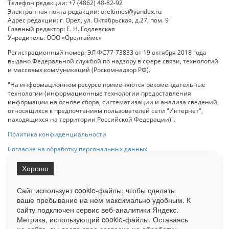
Телефон редакции: +7 (4862) 48-82-92
Электронная почта редакции: oreltimes@yandex.ru
Адрес редакции: г. Орел, ул. Октябрьская, д.27, пом. 9
Главный редактор: Е. Н. Годлевская
Учредитель: ООО «Орелтаймс»
Регистрационный номер: ЭЛ ФС77-73833 от 19 октября 2018 года
выдано Федеральной службой по надзору в сфере связи, технологий
и массовых коммуникаций (Роскомнадзор РФ).
"На информационном ресурсе применяются рекомендательные
технологии (информационные технологии предоставления
информации на основе сбора, систематизации и анализа сведений,
относящихся к предпочтениям пользователей сети "Интернет",
находящихся на территории Российской Федерации)".
Политика конфиденциальности
Согласие на обработку персональных данных
Хорошо
При использовании любого материала с данного сайта гипер-ссылка
на Сетевое издание «ОрелТаймс» обязательна.
Сайт использует cookie-файлы, чтобы сделать
ваше пребывание на нем максимально удобным. К
cайту подключен сервис веб-аналитики Яндекс.
Ограниченная статистика посещаемости доступна на сайте
Метрика, использующий cookie-файлы. Оставаясь
Liveinternet.ru
. Подробная статистика для рекламодателей по запросу
у менеджера.