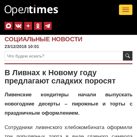
Tog
nav
СОЦИАЛЬНЫЕ НОВОСТИ
23/12/2018 10:01
В Ливнах к Новому году
предлагают сладких поросят
Ливенские кондитеры начали выпускать
новогодние десерты – пирожные и торты с
праздничным оформлением.
Сотрудники ливенского хлебокомбината оформили
три популярных торта в виде главного символа