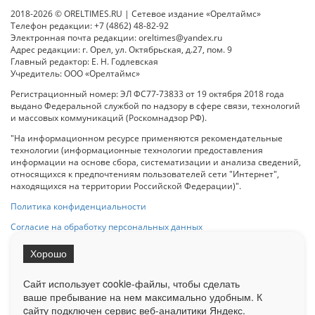
2018-2026 © ORELTIMES.RU | Сетевое издание «Орелтаймс»
Телефон редакции: +7 (4862) 48-82-92
Электронная почта редакции: oreltimes@yandex.ru
Адрес редакции: г. Орел, ул. Октябрьская, д.27, пом. 9
Главный редактор: Е. Н. Годлевская
Учредитель: ООО «Орелтаймс»
Регистрационный номер: ЭЛ ФС77-73833 от 19 октября 2018 года
выдано Федеральной службой по надзору в сфере связи, технологий
и массовых коммуникаций (Роскомнадзор РФ).
"На информационном ресурсе применяются рекомендательные
технологии (информационные технологии предоставления
информации на основе сбора, систематизации и анализа сведений,
относящихся к предпочтениям пользователей сети "Интернет",
находящихся на территории Российской Федерации)".
Политика конфиденциальности
Согласие на обработку персональных данных
Хорошо
При использовании любого материала с данного сайта гипер-ссылка
на Сетевое издание «ОрелТаймс» обязательна.
Сайт использует cookie-файлы, чтобы сделать
ваше пребывание на нем максимально удобным. К
cайту подключен сервис веб-аналитики Яндекс.
Ограниченная статистика посещаемости доступна на сайте