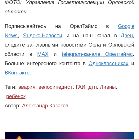
ФОТО: Управления Госавтоинспекции Орловской
области
Подписывайтесь на ОрелТаймс в
Google
News
,
Яндекс.Новости
и на наш канал в
Дзен
,
следите за главными новостями Орла и Орловской
области в
MAX
и
telegram-канале Орёлтаймс
.
Больше интересного контента в
Одноклассниках
и
ВКонтакте
.
Теги:
авария
,
велосипедист
,
ГАИ
,
дтп
,
Ливны
,
ребёнок
Автор:
Александр Казаков