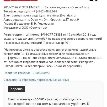
2018-2026 © ORELTIMES.RU | Сетевое издание «Орелтаймс»
Телефон редакции: +7 (4862) 48-82-92
Электронная почта редакции: oreltimes@yandex.ru
Адрес редакции: г. Орел, ул. Октябрьская, д.27, пом. 9
Главный редактор: Е. Н. Годлевская
Учредитель: ООО «Орелтаймс»
Регистрационный номер: ЭЛ ФС77-73833 от 19 октября 2018 года
выдано Федеральной службой по надзору в сфере связи, технологий
и массовых коммуникаций (Роскомнадзор РФ).
"На информационном ресурсе применяются рекомендательные
технологии (информационные технологии предоставления
информации на основе сбора, систематизации и анализа сведений,
относящихся к предпочтениям пользователей сети "Интернет",
находящихся на территории Российской Федерации)".
Политика конфиденциальности
Согласие на обработку персональных данных
Хорошо
При использовании любого материала с данного сайта гипер-ссылка
на Сетевое издание «ОрелТаймс» обязательна.
Сайт использует cookie-файлы, чтобы сделать
ваше пребывание на нем максимально удобным. К