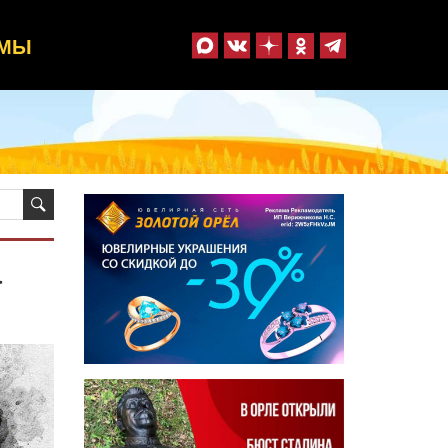
ММЫ
а