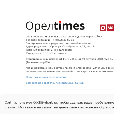
2018-2026 © ORELTIMES.RU | Сетевое издание «Орелтаймс»
Телефон редакции: +7 (4862) 48-82-92
Электронная почта редакции: oreltimes@yandex.ru
Адрес редакции: г. Орел, ул. Октябрьская, д.27, пом. 9
Главный редактор: Е. Н. Годлевская
Учредитель: ООО «Орелтаймс»
Регистрационный номер: ЭЛ ФС77-73833 от 19 октября 2018 года вы
(Роскомнадзор РФ).
"На информационном ресурсе применяются рекомендательные техно
систематизации и анализа сведений, относящихся к предпочтениям 
Политика конфиденциальности
Согласие на обработку персональных данных
При использовании любого материала с данного сайта гипер-ссылка
Сайт использует cookie-файлы, чтобы сделать ваше пребывание
Ограниченная статистика посещаемости доступна на сайте
Liveinter
файлы. Оставаясь на сайте, вы даете свое согласие на обработ