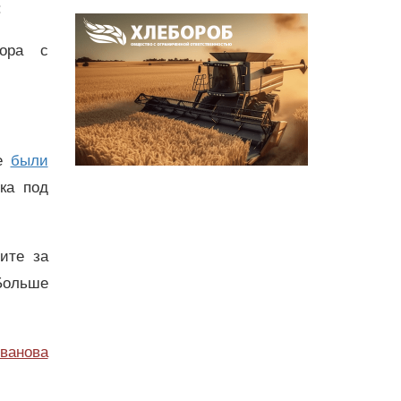
:
вора с
и.
ле
были
ка под
дите за
Больше
ванова