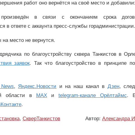
ершения работ оно вернётся на своё место и добавили
 произведён в связи с окончанием срока дого
я в ответе с аккаунта пресс-службы горадминистраци
 на место не вернутся.
дрядчика по благоустройству сквера Танкистов в Ор
твия заявок
. Так что благоустройство в принципе по
 News
,
Яндекс.Новости
и на наш канал в
Дзен
, сле
ой области в
MAX
и
telegram-канале Орёлтаймс
. 
Контакте
.
становка
,
СкверТанкистов
Автор:
Александра И