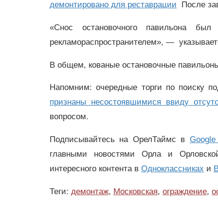
демонтировано для реставрации
После зав
«Снос остановочного павильона был
рекламораспространителем», — указываетс
В общем, кованые остановочные павильоны
Напомним: очередные торги по поиску по
признаны несостоявшимися ввиду отсутс
вопросом.
Подписывайтесь на ОрелТаймс в
Google
главными новостями Орла и Орловск
интересного контента в
Одноклассниках
и
В
Теги:
демонтаж
,
Московская
,
ограждение
,
о