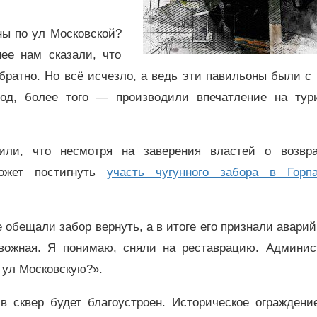
ны по ул Московской?
ее нам сказали, что
братно. Но всё исчезло, а ведь эти павильоны были с
од, более того — производили впечатление на тури
или, что несмотря на заверения властей о возвр
может постигнуть
участь чугунного забора в Горпа
е обещали забор вернуть, а в итоге его признали авари
евожная. Я понимаю, сняли на реставрацию. Админис
а ул Московскую?».
в сквер будет благоустроен. Историческое огражден