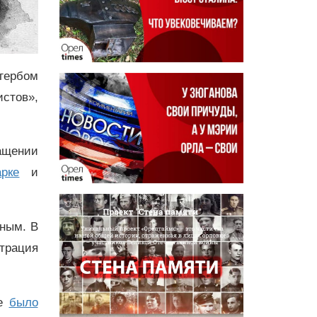
 гербом
стов»,
ащении
рке
и
йным. В
трация
ие
было