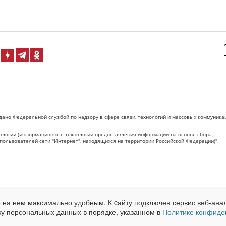
дано Федеральной службой по надзору в сфере связи, технологий и массовых коммуника
логии (информационные технологии предоставления информации на основе сбора,
пользователей сети "Интернет", находящихся на территории Российской Федерации)".
 на Сетевое издание «ОрелТаймс» обязательна.
 на нем максимально удобным. К cайту подключен сервис веб-анал
net.ru
. Подробная статистика для рекламодателей по запросу у менеджера.
ку персональных данных в порядке, указанном в
Политике конфиде