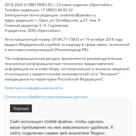
2018-2026 © ORELTIMES.RU | Сетевое издание «Орелтаймс»
Телефон редакции: +7 (4862) 48-82-92
Электронная почта редакции: oreltimes@yandex.ru
Адрес редакции: г. Орел, ул. Октябрьская, д.27, пом. 9
Главный редактор: Е. Н. Годлевская
Учредитель: ООО «Орелтаймс»
Регистрационный номер: ЭЛ ФС77-73833 от 19 октября 2018 года
выдано Федеральной службой по надзору в сфере связи, технологий
и массовых коммуникаций (Роскомнадзор РФ).
"На информационном ресурсе применяются рекомендательные
технологии (информационные технологии предоставления
информации на основе сбора, систематизации и анализа сведений,
относящихся к предпочтениям пользователей сети "Интернет",
находящихся на территории Российской Федерации)".
Политика конфиденциальности
Согласие на обработку персональных данных
Хорошо
При использовании любого материала с данного сайта гипер-ссылка
на Сетевое издание «ОрелТаймс» обязательна.
Сайт использует cookie-файлы, чтобы сделать
ваше пребывание на нем максимально удобным. К
cайту подключен сервис веб-аналитики Яндекс.
Ограниченная статистика посещаемости доступна на сайте