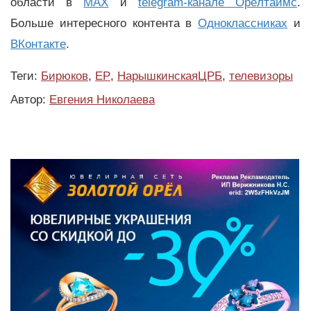
области в
MAX
и
telegram-канале Орёлтаймс
.
Больше интересного контента в
Одноклассниках
и
ВКонтакте
.
Теги:
Бирюков
,
ЕР
,
НарышкинскаяЦРБ
,
телевизоры
Автор:
Евгения Николаева