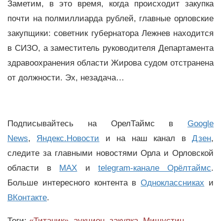
Заметим, в это время, когда происходит закупка
почти на полмиллиарда рублей, главные орловские
закупщики: советник губернатора Лежнев находится
в СИЗО, а
заместитель руководителя Департамента
здравоохранения области Жирова судом отстранена
от должности. Эх, незадача…
Подписывайтесь на ОрелТаймс в
Google
News
,
Яндекс.Новости
и на наш канал в
Дзен
,
следите за главными новостями Орла и Орловской
области в
MAX
и
telegram-канале Орёлтаймс
.
Больше интересного контента в
Одноклассниках
и
ВКонтакте
.
Теги:
«Титаник»
,
аукцион
,
закупка
,
Мишустин
,