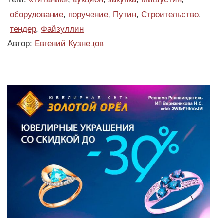
оборудование
,
поручение
,
Путин
,
Строительство
,
тендер
,
Файзуллин
Автор:
Евгений Кузнецов