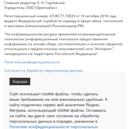
Главный редактор: Е. Н. Годлевская
Учредитель: ООО «Орелтаймс»
Регистрационный номер: ЭЛ ФС77-73833 от 19 октября 2018 года
выдано Федеральной службой по надзору в сфере связи, технологий
и массовых коммуникаций (Роскомнадзор РФ).
"На информационном ресурсе применяются рекомендательные
технологии (информационные технологии предоставления
информации на основе сбора, систематизации и анализа сведений,
относящихся к предпочтениям пользователей сети "Интернет",
находящихся на территории Российской Федерации)".
Политика конфиденциальности
Согласие на обработку персональных данных
Хорошо
При использовании любого материала с данного сайта гипер-ссылка
на Сетевое издание «ОрелТаймс» обязательна.
Сайт использует cookie-файлы, чтобы сделать
ваше пребывание на нем максимально удобным. К
cайту подключен сервис веб-аналитики Яндекс.
Ограниченная статистика посещаемости доступна на сайте
Метрика, использующий cookie-файлы. Оставаясь
Liveinternet.ru
. Подробная статистика для рекламодателей по запросу
на сайте, вы даете свое согласие на обработку
у менеджера.
персональных данных в порядке, указанном в
Реклама
Документы
О нас
Контакты
Политике конфиденциальности персональных