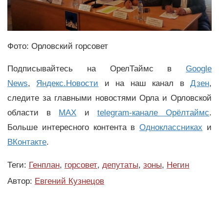
Фото: Орловский горсовет
Подписывайтесь на ОрелТаймс в
Google
News
,
Яндекс.Новости
и на наш канал в
Дзен
,
следите за главными новостями Орла и Орловской
области в
MAX
и
telegram-канале Орёлтаймс
.
Больше интересного контента в
Одноклассниках
и
ВКонтакте
.
Теги:
Генплан
,
горсовет
,
депутаты
,
зоны
,
Негин
Автор:
Евгений Кузнецов