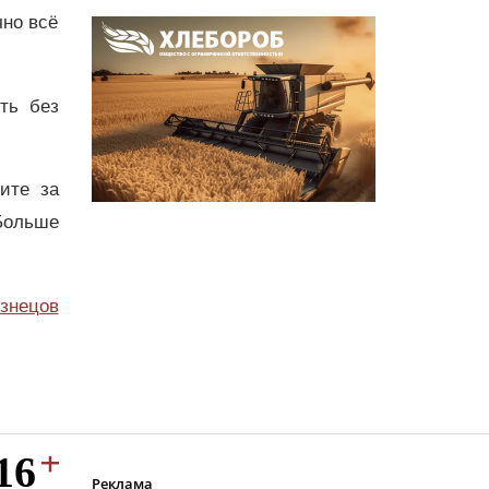
чно всё
ть без
дите за
Больше
узнецов
Реклама