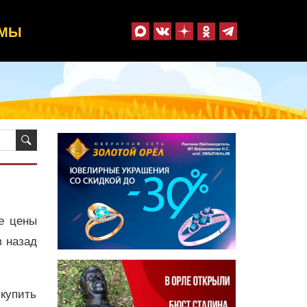
ММЫ
е цены
в назад
 купить