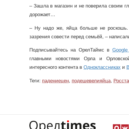
– Зашла в магазин и не поверила своим гл
дорожает…
– Ну надо же, яйца больше не роскошь.
зазрения совести перед семьёй, – написал
Подписывайтесь на ОрелТаймс в
Google
главными новостями Орла и Орловск
интересного контента в
Одноклассниках
и
В
Теги:
падениецен
,
подешевелияйца
,
Росста