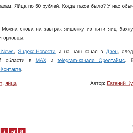
азам. Яйца по 60 рублей. Когда такое было? У нас обы
 Можна снова на завтрак яишенку из пяти яиц бахну
и орловцы.
 News
,
Яндекс.Новости
и на наш канал в
Дзен
, сле
ой области в
MAX
и
telegram-канале Орёлтаймс
. 
Контакте
.
т
,
яйца
Автор:
Евгений К