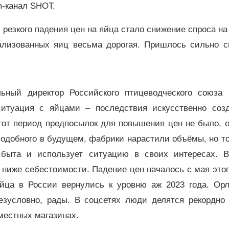
m-канал SHOT.
 резкого падения цен на яйца стало снижение спроса на
еализованных яиц весьма дорогая. Пришлось сильно с
ьный директор Российского птицеводческого союза 
итуация с яйцами – последствия искусственно созд
 тот период предпосылок для повышения цен не было,
подобного в будущем, фабрики нарастили объёмы, но т
сбыта и использует ситуацию в своих интересах. В
ниже себестоимости. Падение цен началось с мая этог
йца в России вернулись к уровню аж 2023 года. Орл
езусловно, рады. В соцсетях люди делятся рекордно 
местных магазинах.