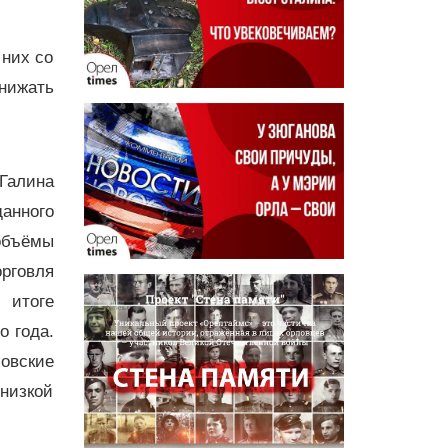
 них со
нижать
Галина
анного
 объёмы
орговля
 итоге
о года.
овские
низкой