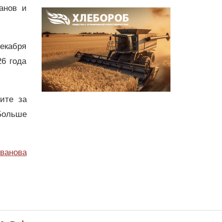
анов и
екабря
26 года
дите за
Больше
ванова