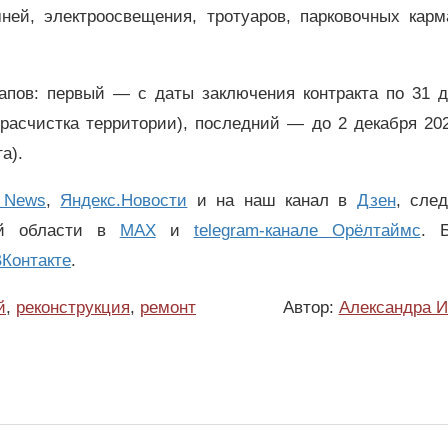
ней, электроосвещения, тротуаров, парковочных карм
апов: первый — с даты заключения контракта по 31 д
 расчистка территории), последний — до 2 декабря 20
та).
 News
,
Яндекс.Новости
и на наш канал в
Дзен
, сле
ой области в
MAX
и
telegram-канале Орёлтаймс
. 
Контакте
.
й
,
реконструкция
,
ремонт
Автор:
Александра И