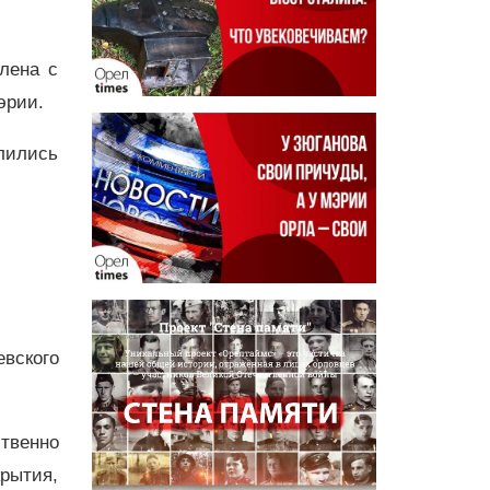
лена с
эрии.
лились
вского
твенно
рытия,