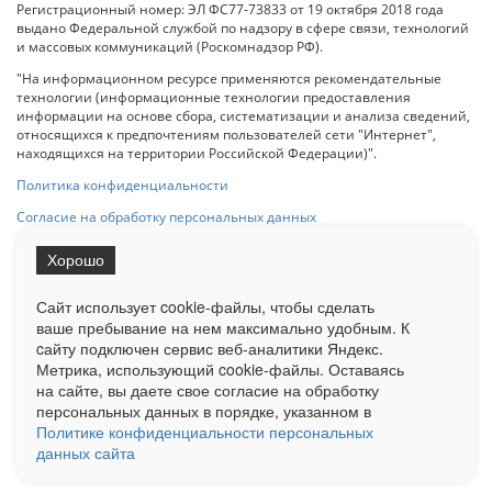
Регистрационный номер: ЭЛ ФС77-73833 от 19 октября 2018 года
выдано Федеральной службой по надзору в сфере связи, технологий
и массовых коммуникаций (Роскомнадзор РФ).
"На информационном ресурсе применяются рекомендательные
технологии (информационные технологии предоставления
информации на основе сбора, систематизации и анализа сведений,
относящихся к предпочтениям пользователей сети "Интернет",
находящихся на территории Российской Федерации)".
Политика конфиденциальности
Согласие на обработку персональных данных
Хорошо
При использовании любого материала с данного сайта гипер-ссылка
на Сетевое издание «ОрелТаймс» обязательна.
Сайт использует cookie-файлы, чтобы сделать
ваше пребывание на нем максимально удобным. К
cайту подключен сервис веб-аналитики Яндекс.
Ограниченная статистика посещаемости доступна на сайте
Метрика, использующий cookie-файлы. Оставаясь
Liveinternet.ru
. Подробная статистика для рекламодателей по запросу
у менеджера.
на сайте, вы даете свое согласие на обработку
персональных данных в порядке, указанном в
Реклама
Документы
О нас
Контакты
Политике конфиденциальности персональных
данных сайта