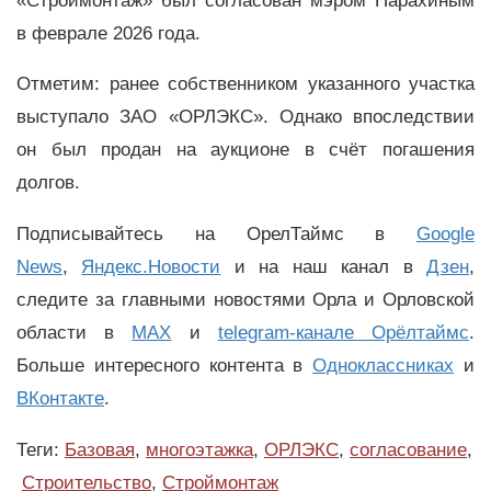
«Строймонтаж» был согласован мэром Парахиным
в феврале 2026 года.
Отметим: ранее собственником указанного участка
выступало ЗАО «ОРЛЭКС». Однако впоследствии
он был продан на аукционе в счёт погашения
долгов.
Подписывайтесь на ОрелТаймс в
Google
News
,
Яндекс.Новости
и на наш канал в
Дзен
,
следите за главными новостями Орла и Орловской
области в
MAX
и
telegram-канале Орёлтаймс
.
Больше интересного контента в
Одноклассниках
и
ВКонтакте
.
Теги:
Базовая
,
многоэтажка
,
ОРЛЭКС
,
согласование
,
Строительство
,
Строймонтаж