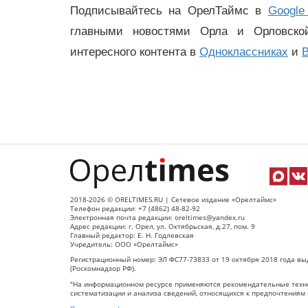
Подписывайтесь на ОрелТаймс в
Google
главными новостями Орла и Орловск
интересного контента в
Одноклассниках
и
В
2018-2026 © ORELTIMES.RU | Сетевое издание «Орелтаймс»
Телефон редакции: +7 (4862) 48-82-92
Электронная почта редакции: oreltimes@yandex.ru
Адрес редакции: г. Орел, ул. Октябрьская, д.27, пом. 9
Главный редактор: Е. Н. Годлевская
Учредитель: ООО «Орелтаймс»
Регистрационный номер: ЭЛ ФС77-73833 от 19 октября 2018 года вы
(Роскомнадзор РФ).
"На информационном ресурсе применяются рекомендательные техно
систематизации и анализа сведений, относящихся к предпочтениям 