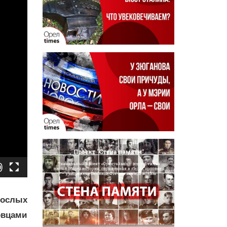
рослых
овцами