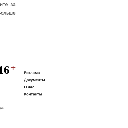
дите за
Больше
Реклама
Документы
О нас
Контакты
ций