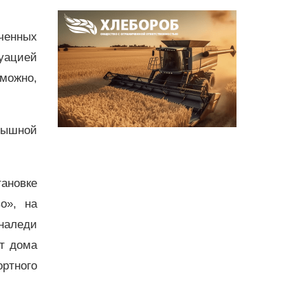
ченных
туацией
можно,
рышной
ановке
о», на
 наледи
от дома
ртного