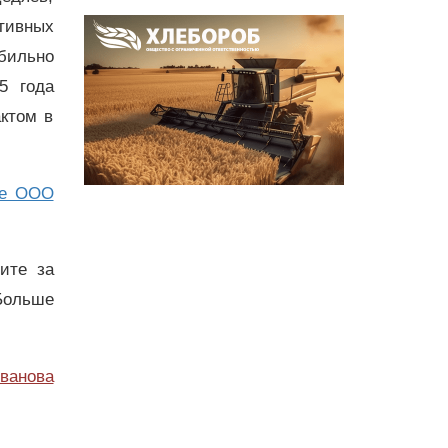
ативных
бильно
5 года
ктом в
ое ООО
дите за
Больше
ванова