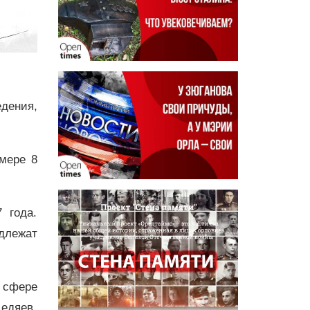
дения,
мере 8
 года.
длежат
 сфере
Дедяев,