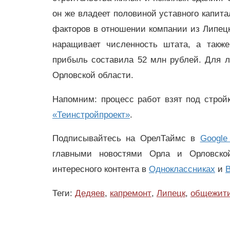
он же владеет половиной уставного капит
факторов в отношении компании из Липецк
наращивает численность штата, а также
прибыль составила 52 млн рублей. Для 
Орловской области.
Напомним: процесс работ взят под строй
«Теинстройпроект»
.
Подписывайтесь на ОрелТаймс в
Google
главными новостями Орла и Орловск
интересного контента в
Одноклассниках
и
В
Теги:
Дедяев
,
капремонт
,
Липецк
,
общежит