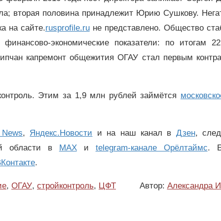
ала; вторая половина принадлежит Юрию Сушкову. Нег
а на сайте.
rusprofile.ru
не представлено. Общество ста
 финансово-экономические показатели: по итогам 22
липчан капремонт общежития ОГАУ стал первым контра
контроль. Этим за 1,9 млн рублей займётся
московск
 News
,
Яндекс.Новости
и на наш канал в
Дзен
, сле
ой области в
MAX
и
telegram-канале Орёлтаймс
. 
Контакте
.
ие
,
ОГАУ
,
стройконтроль
,
ЦФТ
Автор:
Александра И