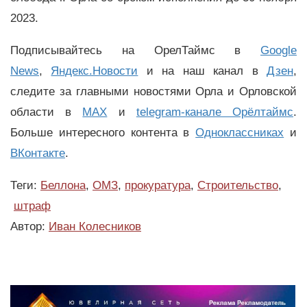
2023.
Подписывайтесь на ОрелТаймс в
Google
News
,
Яндекс.Новости
и на наш канал в
Дзен
,
следите за главными новостями Орла и Орловской
области в
MAX
и
telegram-канале Орёлтаймс
.
Больше интересного контента в
Одноклассниках
и
ВКонтакте
.
Теги:
Беллона
,
ОМЗ
,
прокуратура
,
Строительство
,
штраф
Автор:
Иван Колесников