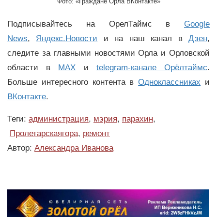
Фото: «Граждане Орла ВКонтакте»
Подписывайтесь на ОрелТаймс в
Google
News
,
Яндекс.Новости
и на наш канал в
Дзен
,
следите за главными новостями Орла и Орловской
области в
MAX
и
telegram-канале Орёлтаймс
.
Больше интересного контента в
Одноклассниках
и
ВКонтакте
.
Теги:
администрация
,
мэрия
,
парахин
,
Пролетарскаягора
,
ремонт
Автор:
Александра Иванова