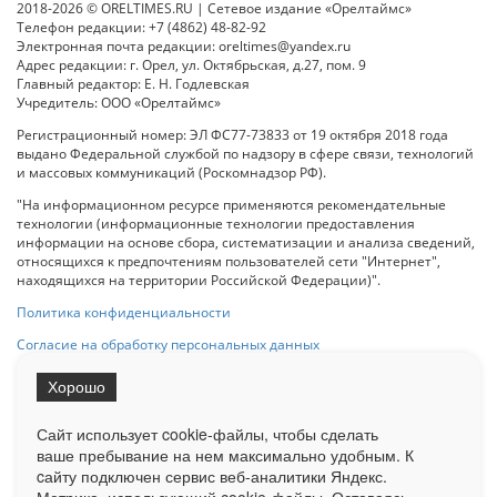
2018-2026 © ORELTIMES.RU | Сетевое издание «Орелтаймс»
Телефон редакции: +7 (4862) 48-82-92
Электронная почта редакции: oreltimes@yandex.ru
Адрес редакции: г. Орел, ул. Октябрьская, д.27, пом. 9
Главный редактор: Е. Н. Годлевская
Учредитель: ООО «Орелтаймс»
Регистрационный номер: ЭЛ ФС77-73833 от 19 октября 2018 года
выдано Федеральной службой по надзору в сфере связи, технологий
и массовых коммуникаций (Роскомнадзор РФ).
"На информационном ресурсе применяются рекомендательные
технологии (информационные технологии предоставления
информации на основе сбора, систематизации и анализа сведений,
относящихся к предпочтениям пользователей сети "Интернет",
находящихся на территории Российской Федерации)".
Политика конфиденциальности
Согласие на обработку персональных данных
Хорошо
При использовании любого материала с данного сайта гипер-ссылка
на Сетевое издание «ОрелТаймс» обязательна.
Сайт использует cookie-файлы, чтобы сделать
ваше пребывание на нем максимально удобным. К
cайту подключен сервис веб-аналитики Яндекс.
Ограниченная статистика посещаемости доступна на сайте