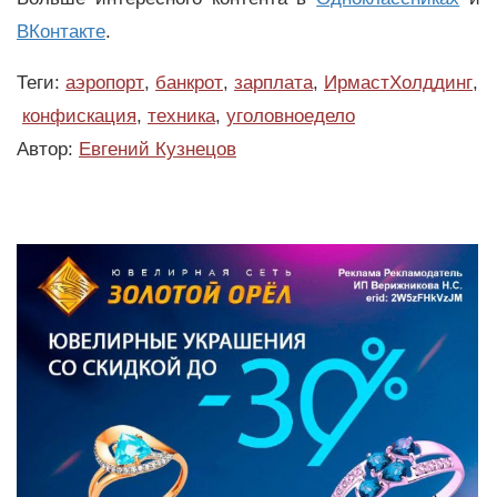
ВКонтакте
.
Теги:
аэропорт
,
банкрот
,
зарплата
,
ИрмастХолддинг
,
конфискация
,
техника
,
уголовноедело
Автор:
Евгений Кузнецов