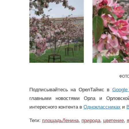
ФОТО
Подписывайтесь на ОрелТаймс в
Google
главными новостями Орла и Орловск
интересного контента в
Одноклассниках
и
В
Теги:
площадьЛенина
,
природа
,
цветение
,