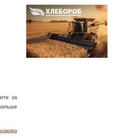
дите за
Больше
азакова