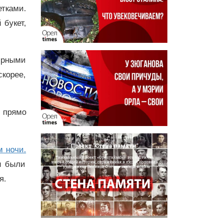
тками.
 букет,
юрными
корее,
 прямо
м ночи.
и были
я.