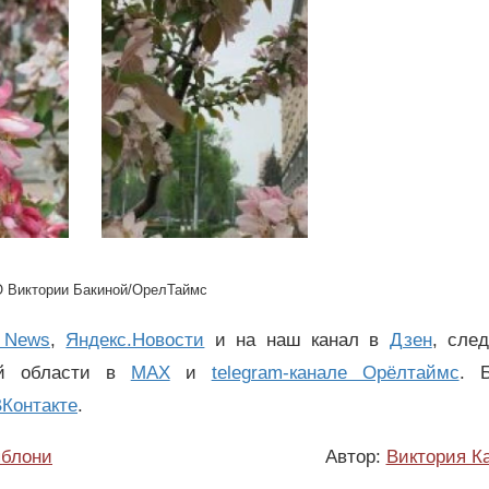
 Виктории Бакиной/ОрелТаймс
 News
,
Яндекс.Новости
и на наш канал в
Дзен
, сле
ой области в
MAX
и
telegram-канале Орёлтаймс
. 
Контакте
.
яблони
Автор:
Виктория К