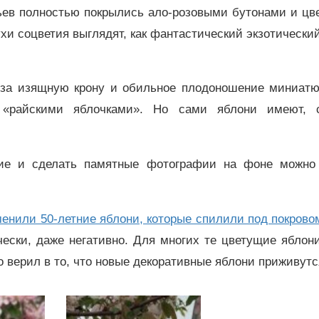
ьев полностью покрылись ало-розовыми бутонами и цве
и соцветия выглядят, как фантастический экзотический
 за изящную крону и обильное плодоношение миниат
«райскими яблочками». Но сами яблони имеют, с
пие и сделать памятные фотографии на фоне можно
менили 50-летние яблони, которые спилили под покрово
чески, даже негативно. Для многих те цветущие яблон
 верил в то, что новые декоративные яблони приживутс