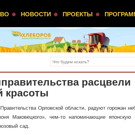
СВО
НОВОСТИ
ПРОЕКТЫ
ПРОГРА
лправительства расцвели
й красоты
 Правительства Орловской области, радуют горожан не
оня Маковецкого», чем-то напоминающие японскую с
розовый сад.