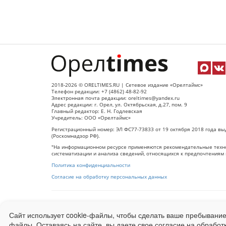
2018-2026 © ORELTIMES.RU | Сетевое издание «Орелтаймс»
Телефон редакции: +7 (4862) 48-82-92
Электронная почта редакции: oreltimes@yandex.ru
Адрес редакции: г. Орел, ул. Октябрьская, д.27, пом. 9
Главный редактор: Е. Н. Годлевская
Учредитель: ООО «Орелтаймс»
Регистрационный номер: ЭЛ ФС77-73833 от 19 октября 2018 года вы
(Роскомнадзор РФ).
"На информационном ресурсе применяются рекомендательные техно
систематизации и анализа сведений, относящихся к предпочтениям 
Политика конфиденциальности
Согласие на обработку персональных данных
При использовании любого материала с данного сайта гипер-ссылка
Сайт использует cookie-файлы, чтобы сделать ваше пребывание
Ограниченная статистика посещаемости доступна на сайте
Liveinter
файлы. Оставаясь на сайте, вы даете свое согласие на обработ