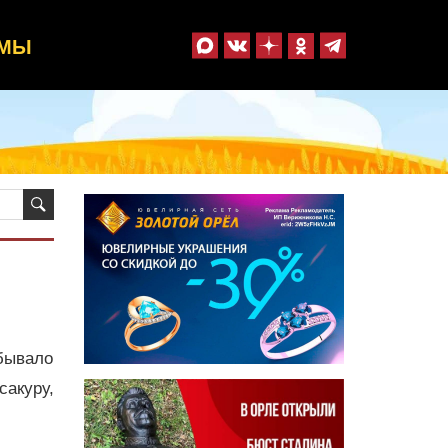
ММЫ
бывало
акуру,