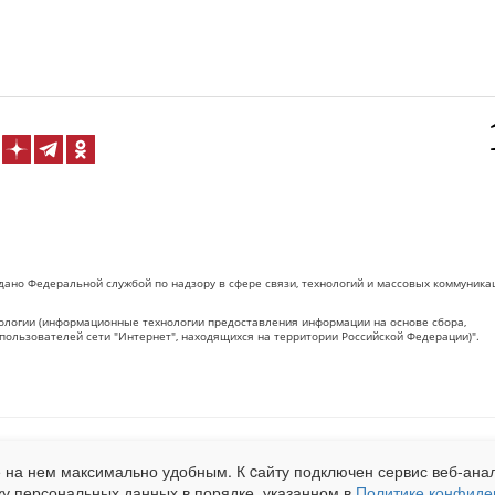
дано Федеральной службой по надзору в сфере связи, технологий и массовых коммуника
логии (информационные технологии предоставления информации на основе сбора,
пользователей сети "Интернет", находящихся на территории Российской Федерации)".
 на Сетевое издание «ОрелТаймс» обязательна.
 на нем максимально удобным. К cайту подключен сервис веб-анал
net.ru
. Подробная статистика для рекламодателей по запросу у менеджера.
ку персональных данных в порядке, указанном в
Политике конфиде