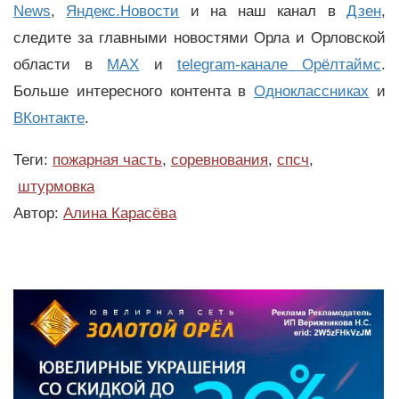
News
,
Яндекс.Новости
и на наш канал в
Дзен
,
следите за главными новостями Орла и Орловской
области в
MAX
и
telegram-канале Орёлтаймс
.
Больше интересного контента в
Одноклассниках
и
ВКонтакте
.
Теги:
пожарная часть
,
соревнования
,
спсч
,
штурмовка
Автор:
Алина Карасёва