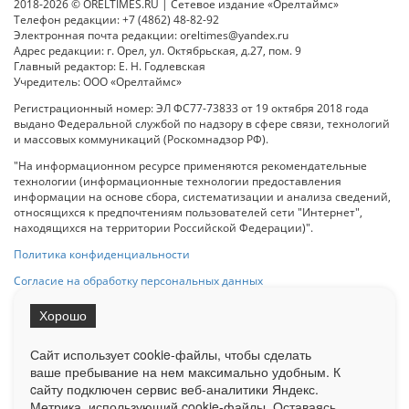
2018-2026 © ORELTIMES.RU | Сетевое издание «Орелтаймс»
Телефон редакции: +7 (4862) 48-82-92
Электронная почта редакции: oreltimes@yandex.ru
Адрес редакции: г. Орел, ул. Октябрьская, д.27, пом. 9
Главный редактор: Е. Н. Годлевская
Учредитель: ООО «Орелтаймс»
Регистрационный номер: ЭЛ ФС77-73833 от 19 октября 2018 года
выдано Федеральной службой по надзору в сфере связи, технологий
и массовых коммуникаций (Роскомнадзор РФ).
"На информационном ресурсе применяются рекомендательные
технологии (информационные технологии предоставления
информации на основе сбора, систематизации и анализа сведений,
относящихся к предпочтениям пользователей сети "Интернет",
находящихся на территории Российской Федерации)".
Политика конфиденциальности
Согласие на обработку персональных данных
Хорошо
При использовании любого материала с данного сайта гипер-ссылка
на Сетевое издание «ОрелТаймс» обязательна.
Сайт использует cookie-файлы, чтобы сделать
ваше пребывание на нем максимально удобным. К
cайту подключен сервис веб-аналитики Яндекс.
Ограниченная статистика посещаемости доступна на сайте
Метрика, использующий cookie-файлы. Оставаясь
Liveinternet.ru
. Подробная статистика для рекламодателей по запросу