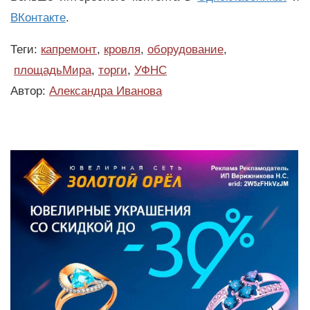
ВКонтакте
.
Теги:
капремонт
,
кровля
,
оборудование
,
площадьМира
,
торги
,
УФНС
Автор:
Александра Иванова