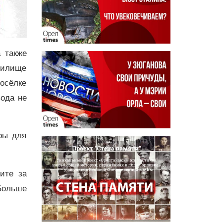
 также
нилище
осёлке
вода не
ры для
дите за
Больше