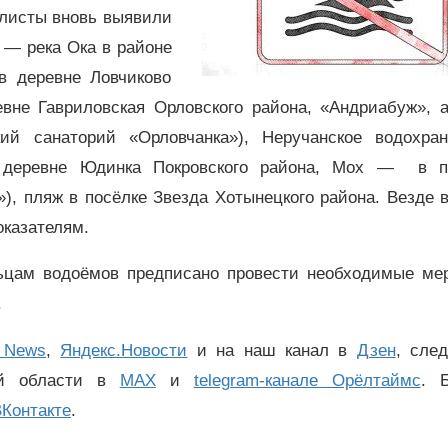
алисты вновь выявили
 — река Ока в районе
в деревне Ловчиково
евне Гавриловская Орловского района, «Андриабуж», а
ий санаторий «Орловчанка»), Неручанское водохра
в деревне Юдинка Покровского района, Мох — в п
), пляж в посёлке Звезда Хотынецкого района. Везде 
оказателям.
ьцам водоёмов предписано провести необходимые ме
.
 News
,
Яндекс.Новости
и на наш канал в
Дзен
, сле
ой области в
MAX
и
telegram-канале Орёлтаймс
. 
Контакте
.