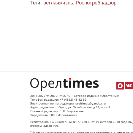
Теги:
ветлаяжизнь
,
Роспотребнадзор
2018-2026 © ORELTIMES.RU | Сетевое издание «Орелтаймс»
Телефон редакции: +7 (4862) 48-82-92
Электронная почта редакции: oreltimes@yandex.ru
Адрес редакции: г. Орел, ул. Октябрьская, д.27, пом. 9
Главный редактор: Е. Н. Годлевская
Учредитель: ООО «Орелтаймс»
Регистрационный номер: ЭЛ ФС77-73833 от 19 октября 2018 года вы
(Роскомнадзор РФ).
"На информационном ресурсе применяются рекомендательные техно