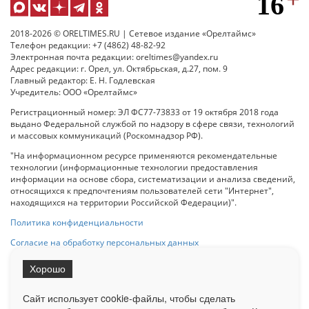
2018-2026 © ORELTIMES.RU | Сетевое издание «Орелтаймс»
Телефон редакции: +7 (4862) 48-82-92
Электронная почта редакции: oreltimes@yandex.ru
Адрес редакции: г. Орел, ул. Октябрьская, д.27, пом. 9
Главный редактор: Е. Н. Годлевская
Учредитель: ООО «Орелтаймс»
Регистрационный номер: ЭЛ ФС77-73833 от 19 октября 2018 года
выдано Федеральной службой по надзору в сфере связи, технологий
и массовых коммуникаций (Роскомнадзор РФ).
"На информационном ресурсе применяются рекомендательные
технологии (информационные технологии предоставления
информации на основе сбора, систематизации и анализа сведений,
относящихся к предпочтениям пользователей сети "Интернет",
находящихся на территории Российской Федерации)".
Политика конфиденциальности
Согласие на обработку персональных данных
Хорошо
При использовании любого материала с данного сайта гипер-ссылка
на Сетевое издание «ОрелТаймс» обязательна.
Сайт использует cookie-файлы, чтобы сделать