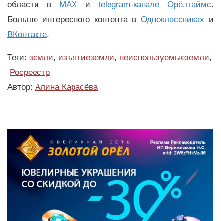
области в
MAX
и
telegram-канале Орёлтаймс
.
Больше интересного контента в
Одноклассниках
и
ВКонтакте
.
Теги:
земли
,
изъятиеземли
,
неиспользуемыеземли
,
Росреестр
Автор:
Алина Карасёва