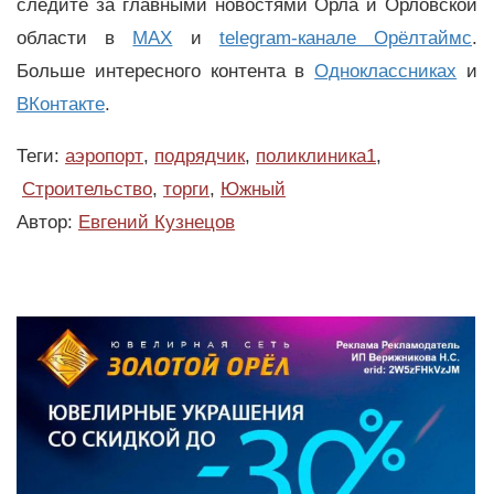
следите за главными новостями Орла и Орловской
области в
MAX
и
telegram-канале Орёлтаймс
.
Больше интересного контента в
Одноклассниках
и
ВКонтакте
.
Теги:
аэропорт
,
подрядчик
,
поликлиника1
,
Строительство
,
торги
,
Южный
Автор:
Евгений Кузнецов