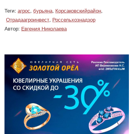
Теги:
агрос
,
бурьяна
,
Корсаковскийрайон
,
Отрадаагроинвест
,
Россельхознадзор
Автор:
Евгения Николаева