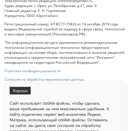
Электронная почта редакции: oreltimes@yandex.ru
Адрес редакции: г. Орел, ул. Октябрьская, д.27, пом. 9
Главный редактор: Е. Н. Годлевская
Учредитель: ООО «Орелтаймс»
Регистрационный номер: ЭЛ ФС77-73833 от 19 октября 2018 года
выдано Федеральной службой по надзору в сфере связи, технологий
и массовых коммуникаций (Роскомнадзор РФ).
"На информационном ресурсе применяются рекомендательные
технологии (информационные технологии предоставления
информации на основе сбора, систематизации и анализа сведений,
относящихся к предпочтениям пользователей сети "Интернет",
находящихся на территории Российской Федерации)".
Политика конфиденциальности
Согласие на обработку персональных данных
Хорошо
При использовании любого материала с данного сайта гипер-ссылка
на Сетевое издание «ОрелТаймс» обязательна.
Сайт использует cookie-файлы, чтобы сделать
ваше пребывание на нем максимально удобным. К
cайту подключен сервис веб-аналитики Яндекс.
Ограниченная статистика посещаемости доступна на сайте
Метрика, использующий cookie-файлы. Оставаясь
Liveinternet.ru
. Подробная статистика для рекламодателей по запросу
на сайте, вы даете свое согласие на обработку
у менеджера.
персональных данных в порядке, указанном в