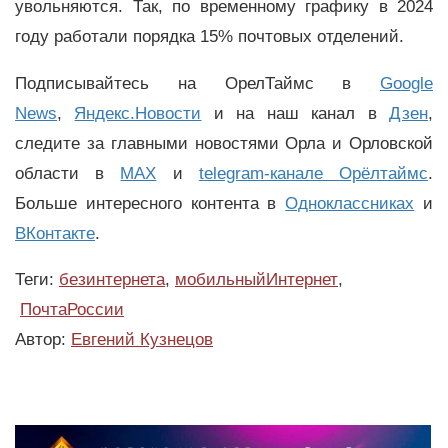
увольняются. Так, по временному графику в 2024
году работали порядка 15% почтовых отделений.
Подписывайтесь на ОрелТаймс в
Google
News
,
Яндекс.Новости
и на наш канал в
Дзен
,
следите за главными новостями Орла и Орловской
области в
MAX
и
telegram-канале Орёлтаймс
.
Больше интересного контента в
Одноклассниках
и
ВКонтакте
.
Теги:
безинтернета
,
мобильныйИнтернет
,
ПочтаРоссии
Автор:
Евгений Кузнецов