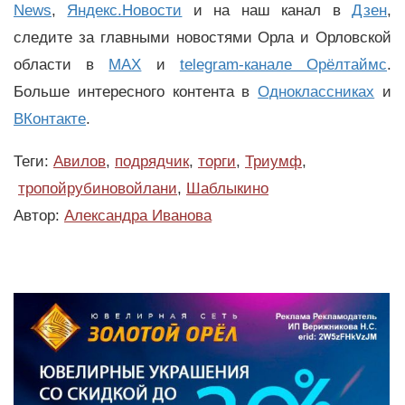
News
,
Яндекс.Новости
и на наш канал в
Дзен
,
следите за главными новостями Орла и Орловской
области в
MAX
и
telegram-канале Орёлтаймс
.
Больше интересного контента в
Одноклассниках
и
ВКонтакте
.
Теги:
Авилов
,
подрядчик
,
торги
,
Триумф
,
тропойрубиновойлани
,
Шаблыкино
Автор:
Александра Иванова