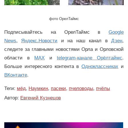
фото ОрелТаймс
Подписывайтесь на ОрелТаймс в
Google
News
,
Яндекс.Новости
и на наш канал в
Дзен
,
следите за главными новостями Орла и Орловской
области в
MAX
и
telegram-канале Орёлтаймс
.
Больше интересного контента в
Одноклассниках
и
ВКонтакте
.
Теги:
мёд
,
Наумкин
,
пасеки
,
пчеловоды
,
пчёлы
Автор:
Евгений Кузнецов