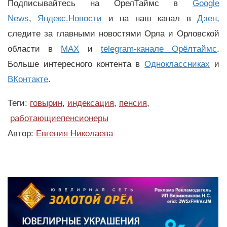
Подписывайтесь на ОрелТаймс в
Google
News
,
Яндекс.Новости
и на наш канал в
Дзен
,
следите за главными новостями Орла и Орловской
области в
MAX
и
telegram-канале Орёлтаймс
.
Больше интересного контента в
Одноклассниках
и
ВКонтакте
.
Теги:
говырин
,
индексация
,
пенсия
,
работающиепенсионеры
Автор:
Евгения Николаева