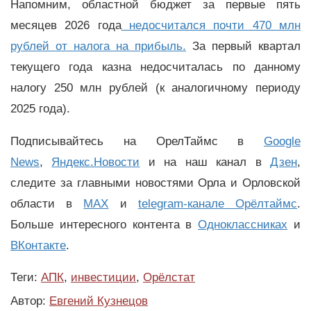
Напомним, областной бюджет за первые пять
месяцев 2026 года
недосчитался почти 470 млн
рублей от налога на прибыль.
За первый квартал
текущего года казна недосчиталась по данному
налогу 250 млн рублей (к аналогичному периоду
2025 года).
Подписывайтесь на ОрелТаймс в
Google
News
,
Яндекс.Новости
и на наш канал в
Дзен
,
следите за главными новостями Орла и Орловской
области в
MAX
и
telegram-канале Орёлтаймс
.
Больше интересного контента в
Одноклассниках
и
ВКонтакте
.
Теги:
АПК
,
инвестиции
,
Орёлстат
Автор:
Евгений Кузнецов