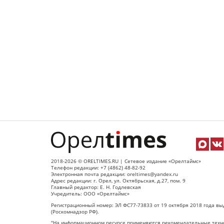
2018-2026 © ORELTIMES.RU | Сетевое издание «Орелтаймс»
Телефон редакции: +7 (4862) 48-82-92
Электронная почта редакции: oreltimes@yandex.ru
Адрес редакции: г. Орел, ул. Октябрьская, д.27, пом. 9
Главный редактор: Е. Н. Годлевская
Учредитель: ООО «Орелтаймс»
Регистрационный номер: ЭЛ ФС77-73833 от 19 октября 2018 года вы
(Роскомнадзор РФ).
"На информационном ресурсе применяются рекомендательные техно