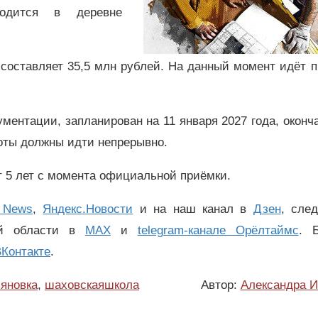
ходится в деревне
 составляет 35,5 млн рублей. На данный момент идёт 
ументации, запланирован на 11 января 2027 года, окон
аботы должны идти непрерывно.
ет 5 лет с момента официальной приёмки.
 News
,
Яндекс.Новости
и на наш канал в
Дзен
, сле
ой области в
MAX
и
telegram-канале Орёлтаймс
. 
Контакте
.
яновка
,
шаховскаяшкола
Автор:
Александра И