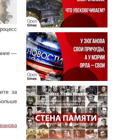
процесс
чание —
дите за
Больше
ванова