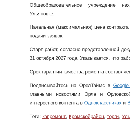
Общеобразовательное учреждение на
Ульяновке.
Начальная (максимальная) цена контракта
подачи заявок.
Старт работ, согласно представленной док
31 октября 2027 года. Указывается, что р
Срок гарантии качества ремонта составля
Подписывайтесь на ОрелТаймс в
Google
главными новостями Орла и Орловск
интересного контента в
Одноклассниках
и
В
Теги:
капремонт
,
Кромскойрайон
,
торги
,
Уль