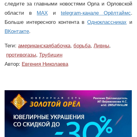
следите за главными новостями Орла и Орловской
области в
MAX
и
telegram-канале Орёлтаймс
.
Больше интересного контента в
Одноклассниках
и
ВКонтакте
.
Теги:
американскаябабочка
,
борьба
,
Ливны
,
противогазы
,
Трубицин
Автор:
Евгения Николаева