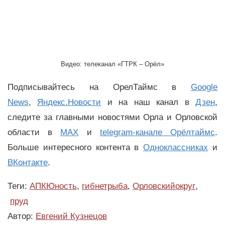
Видео: телеканал «ГТРК – Орёл»
Подписывайтесь на ОрелТаймс в
Google
News
,
Яндекс.Новости
и на наш канал в
Дзен
,
следите за главными новостями Орла и Орловской
области в
MAX
и
telegram-канале Орёлтаймс
.
Больше интересного контента в
Одноклассниках
и
ВКонтакте
.
Теги:
АПКЮность
,
гибнетрыба
,
Орловскийокруг
,
пруд
Автор:
Евгений Кузнецов