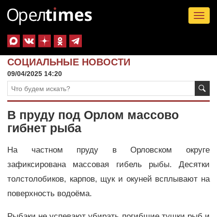
Tog
nav
СОЦИАЛЬНЫЕ НОВОСТИ
09/04/2025 14:20
В пруду под Орлом массово
гибнет рыба
На частном пруду в Орловском округе
зафиксирована массовая гибель рыбы. Десятки
толстолобиков, карпов, щук и окуней всплывают на
поверхность водоёма.
Рыбаки не успевают убирать погибшие тушки рыб и