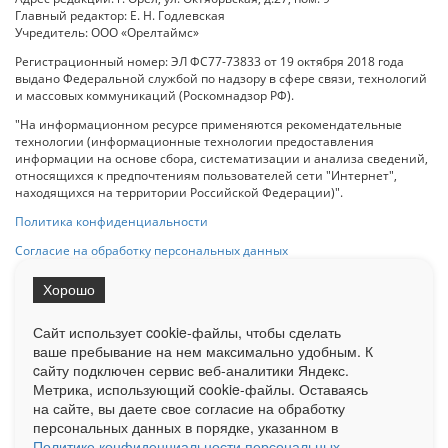
Главный редактор: Е. Н. Годлевская
Учредитель: ООО «Орелтаймс»
Регистрационный номер: ЭЛ ФС77-73833 от 19 октября 2018 года
выдано Федеральной службой по надзору в сфере связи, технологий
и массовых коммуникаций (Роскомнадзор РФ).
"На информационном ресурсе применяются рекомендательные
технологии (информационные технологии предоставления
информации на основе сбора, систематизации и анализа сведений,
относящихся к предпочтениям пользователей сети "Интернет",
находящихся на территории Российской Федерации)".
Политика конфиденциальности
Согласие на обработку персональных данных
Хорошо
При использовании любого материала с данного сайта гипер-ссылка
на Сетевое издание «ОрелТаймс» обязательна.
Сайт использует cookie-файлы, чтобы сделать
ваше пребывание на нем максимально удобным. К
cайту подключен сервис веб-аналитики Яндекс.
Ограниченная статистика посещаемости доступна на сайте
Метрика, использующий cookie-файлы. Оставаясь
Liveinternet.ru
. Подробная статистика для рекламодателей по запросу
у менеджера.
на сайте, вы даете свое согласие на обработку
персональных данных в порядке, указанном в
Реклама
Документы
О нас
Контакты
Политике конфиденциальности персональных