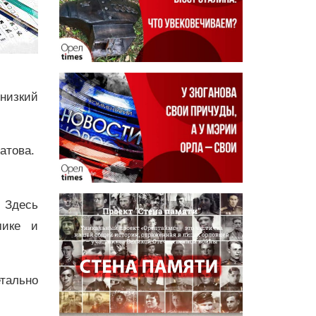
низкий
Патова.
 Здесь
мике и
тально