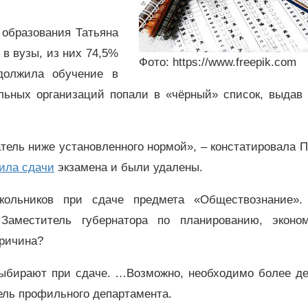
 образования Татьяна
в вузы, из них 74,5%
Фото: https://www.freepik.com
должила обучение в
ельных организаций попали в «чёрный» список, выдав 
тель ниже установленного нормой», – констатировала 
ила сдачи
экзамена и были удалены.
ольников при сдаче предмета «Обществознание».
Заместитель губернатора по планированию, эконо
причина?
выбирают при сдаче. …Возможно, необходимо более де
тель профильного департамента.