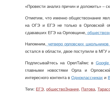
«Провести анализ причин и доложить» – ск
Отметим, что именно обществознание яв
на ОГЭ и ЕГЭ не только в Орловской об
сдававших ЕГЭ на Орловщине,
обществозн
Напомним,
четверо орловских школьников
остался в области, двое поступили в МГУ 
Подписывайтесь на ОрелТаймс в
Google
главными новостями Орла и Орловск
интересного контента в
Одноклассниках
и
В
Теги:
ЕГЭ
,
обществоЗнание
,
Патова
,
Тарас