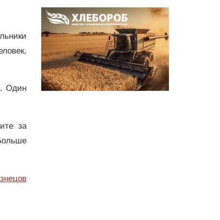
льники
ловек,
. Один
дите за
Больше
узнецов