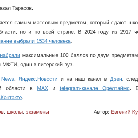
азал Тарасов.
ляется самым массовым предметом, который сдают шко
ласти, но и по всей стране. В 2024 году из 2917 че
ание выбрали 1534 человека
.
 набрали
максимальные 100 баллов по двум предметам
и МФТИ, один в питерский вуз.
 News
,
Яндекс.Новости
и на наш канал в
Дзен
, сле
ой области в
MAX
и
telegram-канале Орёлтаймс
. 
Контакте
.
ов
,
школы
,
экзамены
Автор:
Евгений К