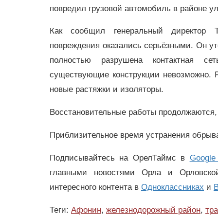
повредил грузовой автомобиль в районе у
Как сообщил генеральный директор 
повреждения оказались серьёзными. Он уто
полностью разрушена контактная се
существующие конструкции невозможно. Р
новые растяжки и изоляторы.
Восстановительные работы продолжаются, 
Приблизительное время устранения обрыва
Подписывайтесь на ОрелТаймс в
Google
главными новостями Орла и Орловск
интересного контента в
Одноклассниках
и
В
Теги:
Афонин
,
железнодорожный район
,
тр