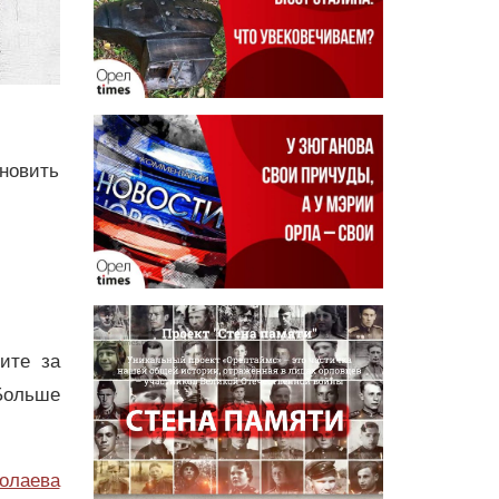
новить
дите за
Больше
олаева