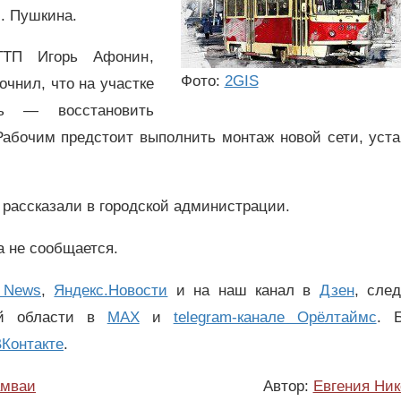
л. Пушкина.
ТТП Игорь Афонин,
Фото:
2GIS
чнил, что на участке
ть — восстановить
абочим предстоит выполнить монтаж новой сети, уста
рассказали в городской администрации.
 не сообщается.
 News
,
Яндекс.Новости
и на наш канал в
Дзен
, сле
ой области в
MAX
и
telegram-канале Орёлтаймс
. 
Контакте
.
амваи
Автор:
Евгения Ник