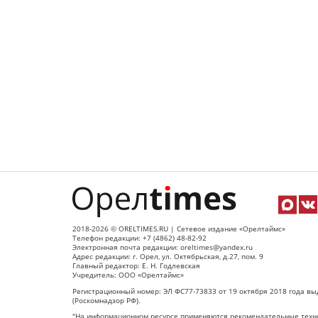
2018-2026 © ORELTIMES.RU | Сетевое издание «Орелтаймс»
Телефон редакции: +7 (4862) 48-82-92
Электронная почта редакции: oreltimes@yandex.ru
Адрес редакции: г. Орел, ул. Октябрьская, д.27, пом. 9
Главный редактор: Е. Н. Годлевская
Учредитель: ООО «Орелтаймс»
Регистрационный номер: ЭЛ ФС77-73833 от 19 октября 2018 года вы
(Роскомнадзор РФ).
"На информационном ресурсе применяются рекомендательные техно