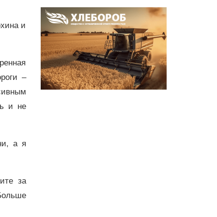
охина и
оренная
роги –
сивным
ь и не
и, а я
дите за
Больше