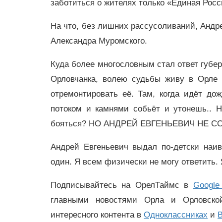
заботиться о жителях только «Единая Росс
На что, без лишних рассусоливаний, Андр
Александра Муромского.
Куда более многословным стал ответ губер
Орловчанка, волею судьбы живу в Орле 
отремонтировать её. Там, когда идёт до
потоком и камнями собьёт и утонешь.. 
бояться? НО АНДРЕЙ ЕВГЕНЬЕВИЧ НЕ С
Андрей Евгеньевич выдал по-детски наив
один. Я всем физически не могу ответить.
Подписывайтесь на ОрелТаймс в
Google
главными новостями Орла и Орловск
интересного контента в
Одноклассниках
и
В