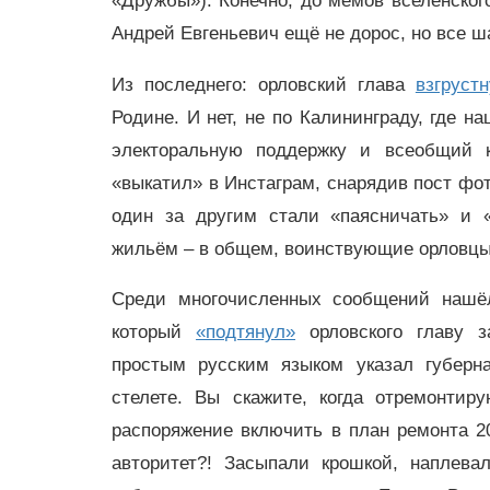
«Дружбы»). Конечно, до мемов вселенского
Андрей Евгеньевич ещё не дорос, но все ш
Из последнего: орловский глава
взгруст
Родине. И нет, не по Калининграду, где 
электоральную поддержку и всеобщий к
«выкатил» в Инстаграм, снарядив пост фот
один за другим стали «паясничать» и «
жильём – в общем, воинствующие орловцы
Среди многочисленных сообщений нашёл
который
«подтянул»
орловского главу з
простым русским языком указал губерна
стелете. Вы скажите, когда отремонти
распоряжение включить в план ремонта 2
авторитет?! Засыпали крошкой, наплева