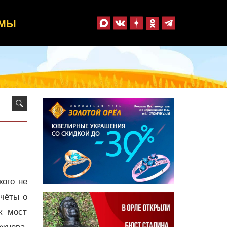
ММЫ
кого не
тчёты о
к мост