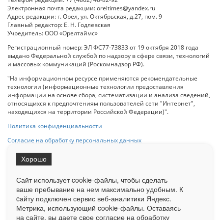
Электронная почта редакции: oreltimes@yandex.ru
Адрес редакции: г. Орел, ул. Октябрьская, д.27, пом. 9
Главный редактор: Е. Н. Годлевская
Учредитель: ООО «Орелтаймс»
Регистрационный номер: ЭЛ ФС77-73833 от 19 октября 2018 года
выдано Федеральной службой по надзору в сфере связи, технологий
и массовых коммуникаций (Роскомнадзор РФ).
"На информационном ресурсе применяются рекомендательные
технологии (информационные технологии предоставления
информации на основе сбора, систематизации и анализа сведений,
относящихся к предпочтениям пользователей сети "Интернет",
находящихся на территории Российской Федерации)".
Политика конфиденциальности
Согласие на обработку персональных данных
Хорошо
При использовании любого материала с данного сайта гипер-ссылка
на Сетевое издание «ОрелТаймс» обязательна.
Сайт использует cookie-файлы, чтобы сделать
ваше пребывание на нем максимально удобным. К
cайту подключен сервис веб-аналитики Яндекс.
Ограниченная статистика посещаемости доступна на сайте
Метрика, использующий cookie-файлы. Оставаясь
Liveinternet.ru
. Подробная статистика для рекламодателей по запросу
на сайте, вы даете свое согласие на обработку
у менеджера.