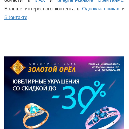
области в
MAX
и
telegram-канале Орёлтаймс
.
Больше интересного контента в
Одноклассниках
и
ВКонтакте
.