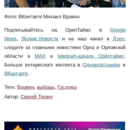
Фото: ВКонтакте Михаил Вдовин
Подписывайтесь на ОрелТаймс в
Google
News
,
Яндекс.Новости
и на наш канал в
Дзен
,
следите за главными новостями Орла и Орловской
области в
MAX
и
telegram-канале Орёлтаймс
.
Больше интересного контента в
Одноклассниках
и
ВКонтакте
.
Теги:
Вдовин
,
выборы
,
Госдума
Автор:
Сергей Тюрин