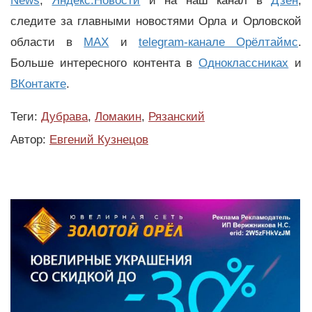
News
,
Яндекс.Новости
и на наш канал в
Дзен
,
следите за главными новостями Орла и Орловской
области в
MAX
и
telegram-канале Орёлтаймс
.
Больше интересного контента в
Одноклассниках
и
ВКонтакте
.
Теги:
Дубрава
,
Ломакин
,
Рязанский
Автор:
Евгений Кузнецов