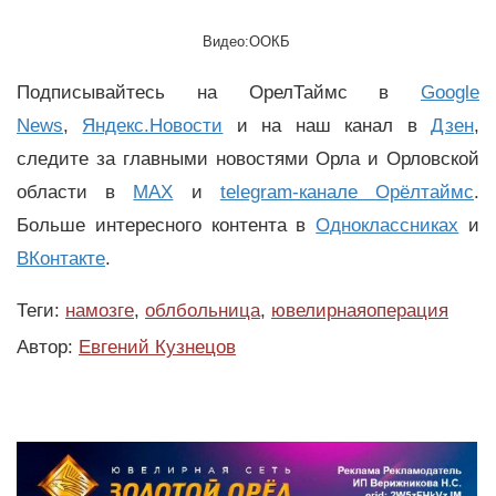
Видео:ООКБ
Подписывайтесь на ОрелТаймс в
Google
News
,
Яндекс.Новости
и на наш канал в
Дзен
,
следите за главными новостями Орла и Орловской
области в
MAX
и
telegram-канале Орёлтаймс
.
Больше интересного контента в
Одноклассниках
и
ВКонтакте
.
Теги:
намозге
,
облбольница
,
ювелирнаяоперация
Автор:
Евгений Кузнецов