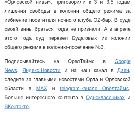
«Орловской нивы», приговорили к 3 и 3,5 годам
лишения свободы в колонии общего режима за
избиение посетителя ночного клуба OZ-бар. В суде
своей вины браться тогда не признали. А в апреле
этого года суд перевёл Будаговых из колонии
общего режима в колонию-поселение №3.
Подписывайтесь на ОрелТаймс в
Google
News
,
Яндекс.Новости
и на наш канал в
Дзен
,
следите за главными новостями Орла и Орловской
области в
MAX
и
telegram-канале Орёлтаймс
.
Больше интересного контента в
Одноклассниках
и
ВКонтакте
.