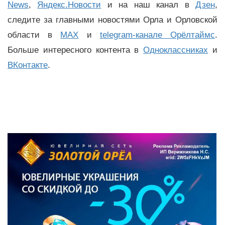
News
,
Яндекс.Новости
и на наш канал в
Дзен
,
следите за главными новостями Орла и Орловской
области в
MAX
и
telegram-канале Орёлтаймс
.
Больше интересного контента в
Одноклассниках
и
ВКонтакте
.