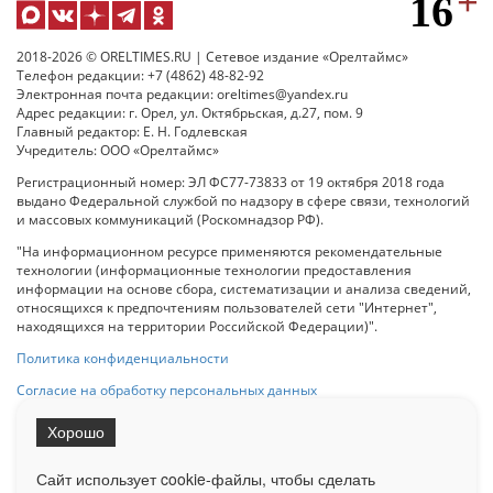
2018-2026 © ORELTIMES.RU | Сетевое издание «Орелтаймс»
Телефон редакции: +7 (4862) 48-82-92
Электронная почта редакции: oreltimes@yandex.ru
Адрес редакции: г. Орел, ул. Октябрьская, д.27, пом. 9
Главный редактор: Е. Н. Годлевская
Учредитель: ООО «Орелтаймс»
Регистрационный номер: ЭЛ ФС77-73833 от 19 октября 2018 года
выдано Федеральной службой по надзору в сфере связи, технологий
и массовых коммуникаций (Роскомнадзор РФ).
"На информационном ресурсе применяются рекомендательные
технологии (информационные технологии предоставления
информации на основе сбора, систематизации и анализа сведений,
относящихся к предпочтениям пользователей сети "Интернет",
находящихся на территории Российской Федерации)".
Политика конфиденциальности
Согласие на обработку персональных данных
Хорошо
При использовании любого материала с данного сайта гипер-ссылка
на Сетевое издание «ОрелТаймс» обязательна.
Сайт использует cookie-файлы, чтобы сделать