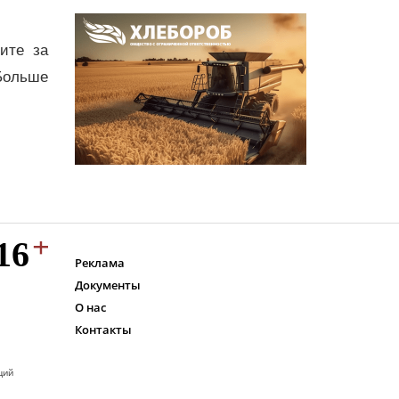
дите за
Больше
Реклама
Документы
О нас
Контакты
ций