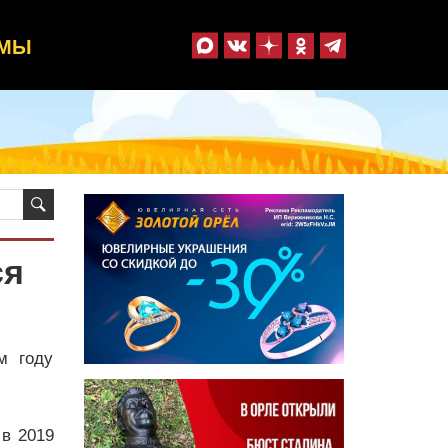
ММЫ
ся
м году
в 2019