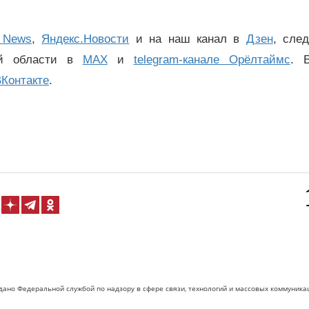
 News
,
Яндекс.Новости
и на наш канал в
Дзен
, сле
ой области в
MAX
и
telegram-канале Орёлтаймс
. 
Контакте
.
дано Федеральной службой по надзору в сфере связи, технологий и массовых коммуника