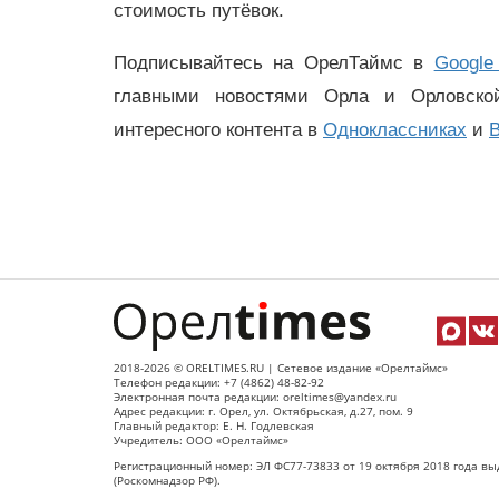
стоимость путёвок.
Подписывайтесь на ОрелТаймс в
Google
главными новостями Орла и Орловск
интересного контента в
Одноклассниках
и
В
2018-2026 © ORELTIMES.RU | Сетевое издание «Орелтаймс»
Телефон редакции: +7 (4862) 48-82-92
Электронная почта редакции: oreltimes@yandex.ru
Адрес редакции: г. Орел, ул. Октябрьская, д.27, пом. 9
Главный редактор: Е. Н. Годлевская
Учредитель: ООО «Орелтаймс»
Регистрационный номер: ЭЛ ФС77-73833 от 19 октября 2018 года вы
(Роскомнадзор РФ).