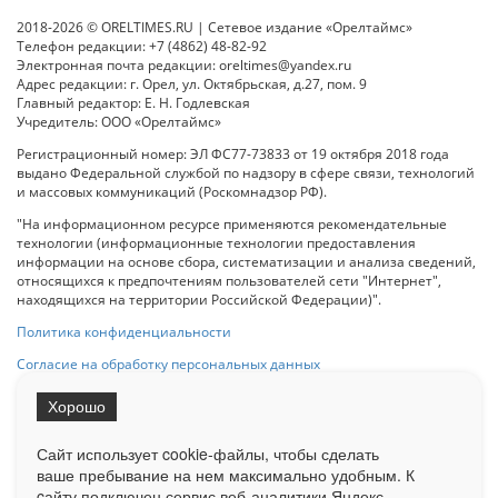
2018-2026 © ORELTIMES.RU | Сетевое издание «Орелтаймс»
Телефон редакции: +7 (4862) 48-82-92
Электронная почта редакции: oreltimes@yandex.ru
Адрес редакции: г. Орел, ул. Октябрьская, д.27, пом. 9
Главный редактор: Е. Н. Годлевская
Учредитель: ООО «Орелтаймс»
Регистрационный номер: ЭЛ ФС77-73833 от 19 октября 2018 года
выдано Федеральной службой по надзору в сфере связи, технологий
и массовых коммуникаций (Роскомнадзор РФ).
"На информационном ресурсе применяются рекомендательные
технологии (информационные технологии предоставления
информации на основе сбора, систематизации и анализа сведений,
относящихся к предпочтениям пользователей сети "Интернет",
находящихся на территории Российской Федерации)".
Политика конфиденциальности
Согласие на обработку персональных данных
Хорошо
При использовании любого материала с данного сайта гипер-ссылка
на Сетевое издание «ОрелТаймс» обязательна.
Сайт использует cookie-файлы, чтобы сделать
ваше пребывание на нем максимально удобным. К
cайту подключен сервис веб-аналитики Яндекс.