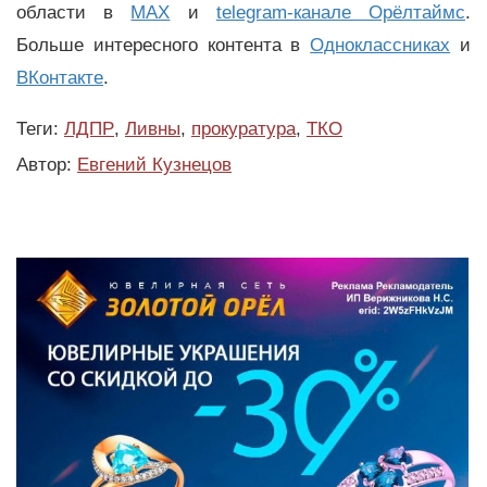
области в
MAX
и
telegram-канале Орёлтаймс
.
Больше интересного контента в
Одноклассниках
и
ВКонтакте
.
Теги:
ЛДПР
,
Ливны
,
прокуратура
,
ТКО
Автор:
Евгений Кузнецов