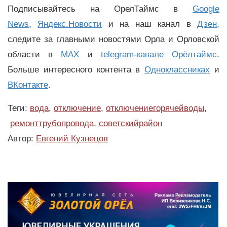
Подписывайтесь на ОрелТаймс в
Google
News
,
Яндекс.Новости
и на наш канал в
Дзен
,
следите за главными новостями Орла и Орловской
области в
MAX
и
telegram-канале Орёлтаймс
.
Больше интересного контента в
Одноклассниках
и
ВКонтакте
.
Теги:
вода
,
отключение
,
отключениегорячейводы
,
ремонттрубопровода
,
советскийрайон
Автор:
Евгений Кузнецов