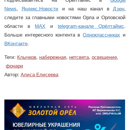
Подписывайтесь на ОрелТаймс в
Google
News
,
Яндекс.Новости
и на наш канал в
Дзен
,
следите за главными новостями Орла и Орловской
области в
MAX
и
telegram-канале Орёлтаймс
.
Больше интересного контента в
Одноклассниках
и
ВКонтакте
.
Теги:
Клычков
,
набережная
,
нетсвета
,
освещение
,
фонари
Автор:
Алиса Елисеева