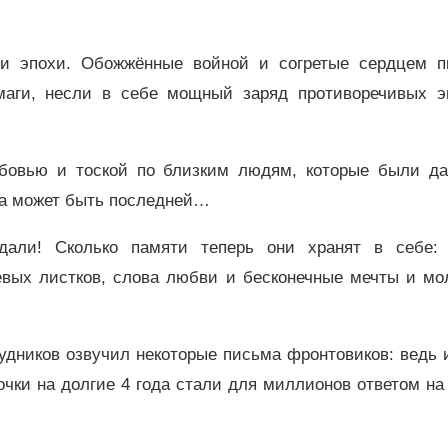
и эпохи. Обожжённые войной и согретые сердцем п
умаги, несли в себе мощный заряд противоречивых э
овью и тоской по близким людям, которые были да
чка может быть последней…
али! Сколько памяти теперь они хранят в себе: 
евых листков, слова любви и бесконечные мечты и мо
удников озвучил некоторые письма фронтовиков: ведь
чки на долгие 4 года стали для миллионов ответом н