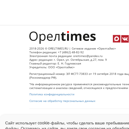
2018-2026 © ORELTIMES.RU | Сетевое издание «Орелтаймс»
Телефон редакции: +7 (4862) 48-82-92
Электронная почта редакции: oreltimes@yandex.ru
Адрес редакции: г. Орел, ул. Октябрьская, д.27, пом. 9
Главный редактор: Е. Н. Годлевская
Учредитель: ООО «Орелтаймс»
Регистрационный номер: ЭЛ ФС77-73833 от 19 октября 2018 года вы
(Роскомнадзор РФ).
"На информационном ресурсе применяются рекомендательные техно
систематизации и анализа сведений, относящихся к предпочтениям 
Политика конфиденциальности
Согласие на обработку персональных данных
При использовании любого материала с данного сайта гипер-ссылка
Сайт использует cookie-файлы, чтобы сделать ваше пребывание
Ограниченная статистика посещаемости доступна на сайте
Liveinter
файлы. Оставаясь на сайте, вы даете свое согласие на обработ