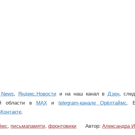
 News
,
Яндекс.Новости
и на наш канал в
Дзен
, сле
ой области в
MAX
и
telegram-канале Орёлтаймс
. 
Контакте
.
ймс
,
письмапамяти
,
фронтовики
Автор:
Александра И