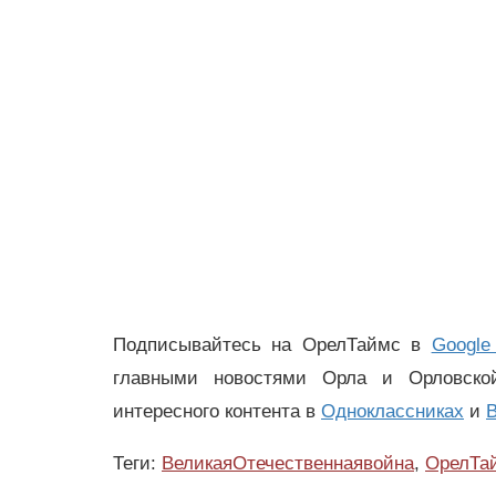
Подписывайтесь на ОрелТаймс в
Google
главными новостями Орла и Орловск
интересного контента в
Одноклассниках
и
В
Теги:
ВеликаяОтечественнаявойна
,
ОрелТа