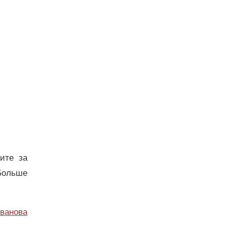
дите за
Больше
ванова