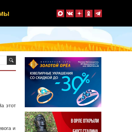
ММЫ
На этот
евога и