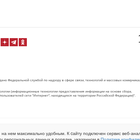
дано Федеральной службой по надзору в сфере связи, технологий и массовых коммуника
логии (информационные технологии предоставления информации на основе сбора,
пользователей сети "Интернет", находящихся на территории Российской Федерации)".
 на Сетевое издание «ОрелТаймс» обязательна.
 на нем максимально удобным. К cайту подключен сервис веб-анал
net.ru
. Подробная статистика для рекламодателей по запросу у менеджера.
ку персональных данных в порядке, указанном в
Политике конфиде