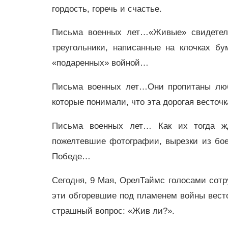
гордость, горечь и счастье.
Письма военных лет…«Живые» свидетел
треугольники, написанные на клочках б
«подаренных» войной…
Письма военных лет…Они пропитаны люб
которые понимали, что эта дорогая весто
Письма военных лет… Как их тогда жд
пожелтевшие фотографии, вырезки из бо
Победе…
Сегодня, 9 Мая, ОрелТаймс голосами сотр
эти обгоревшие под пламенем войны весто
страшный вопрос: «Жив ли?».