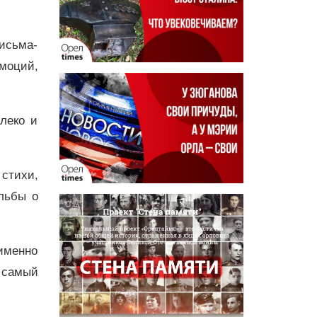
исьма-
моций,
леко и
стихи,
льбы о
 именно
а самый