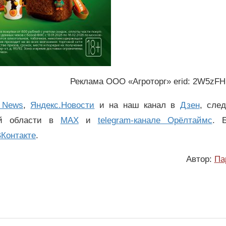
Реклама ООО «Агроторг» erid: 2W5zF
 News
,
Яндекс.Новости
и на наш канал в
Дзен
, сле
ой области в
MAX
и
telegram-канале Орёлтаймс
. 
Контакте
.
Автор:
Па