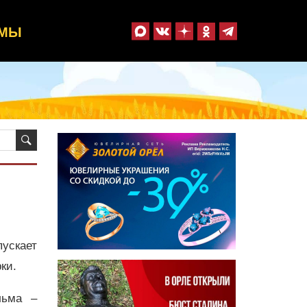
ММЫ
пускает
ки.
льма –