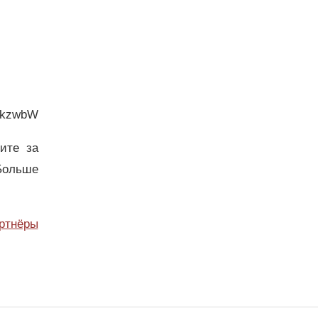
HkzwbW
дите за
Больше
ртнёры