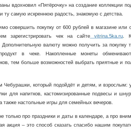
раны вдохновил «Пятёрочку» на создание коллекции по
и ту самую искреннюю радость, знакомую с детства.
имо совершить покупку от 600 рублей в магазине или 
тем зарегистрировать чек на сайте
vitrina.5ka.ru
. 
. Дополнительную валюту можно получить за покупку 
продукт в чеке. Накопленные монеты обмениваю
еков, тем больше возможностей выбрать приятные и по
м Чебурашки, который подойдёт и детям, и взрослым:
лки для напитков, кастомизированные подвесы и шнур
 а также настольные игры для семейных вечеров.
не только про праздники и даты в календаре, а про вни
ая акция – это способ сказать спасибо нашим покупа