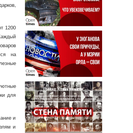
дарков,
от 1200
Каждый
товаров
тся на
лезные
 уютные
ки для
мание и
телям и