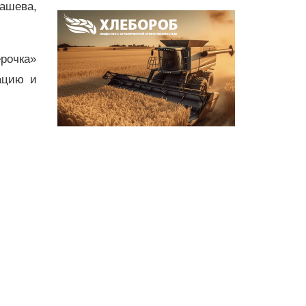
ашева,
ёрочка»
ацию и